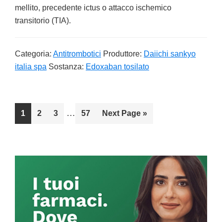
mellito, precedente ictus o attacco ischemico
transitorio (TIA).
Categoria:
Antitrombotici
Produttore:
Daiichi sankyo
italia spa
Sostanza:
Edoxaban tosilato
Interim
…
Go
1
Go
2
Go
3
Go
57
Go
Next Page »
pages
to
to
to
to
to
omitted
page
page
page
page
Primary
Sidebar