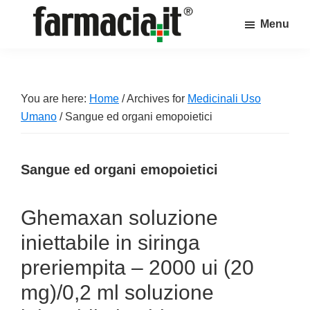
Skip
Skip
Skip
Menu
to
to
to
Farmacia.it
main
primary
footer
Il
content
sidebar
magazine
sul
You are here:
Home
/
Archives for
Medicinali Uso
mondo
Umano
/
Sangue ed organi emopoietici
della
farmacia
Sangue ed organi emopoietici
online
Ghemaxan soluzione
iniettabile in siringa
preriempita – 2000 ui (20
mg)/0,2 ml soluzione