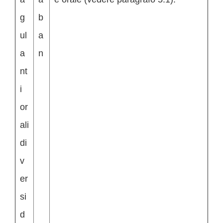
g
b
ul
a
a
n
nt
i
or
ali
di
v
er
si
d