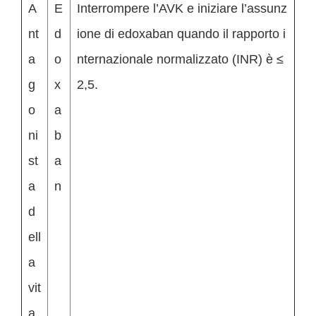
A
E
Interrompere l’AVK e iniziare l’assunz
nt
d
ione di edoxaban quando il rapporto i
a
o
nternazionale normalizzato (INR) è ≤
g
x
2,5.
o
a
ni
b
st
a
a
n
d
ell
a
vit
a