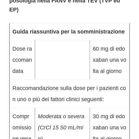
posologia nella FANV e nella TEV (TVP ed
EP)
Guida riassuntiva per la somministrazione
Dose ra
60 mg di edo
ccoman
xaban una vo
data
lta al giorno
Raccomandazione sulla dose per i pazienti co
n uno o più dei fattori clinici seguenti:
Compr
Moderata o severa
30 mg di edo
omissio
(CrCl 15 50 mL/mi
xaban una vo
ne rena
n)
lta al giorno