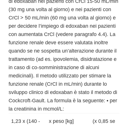
di edoxaban nei pazienti con CrCl 15-50 mL/min
(30 mg una volta al giorno) e nei pazienti con
CrCl > 50 mL/min (60 mg una volta al giorno) e
per decidere l’impiego di edoxaban nei pazienti
con aumentata CrCl (vedere paragrafo 4.4). La
funzione renale deve essere valutata inoltre
quando se ne sospetta un’alterazione durante il
trattamento (ad es. ipovolemia, disidratazione e
in caso di co-somministrazione di alcuni
medicinali). Il metodo utilizzato per stimare la
funzione renale (CrCl in mL/min) durante lo
sviluppo clinico di edoxaban è stato il metodo di
Cockcroft-Gault. La formula è la seguente: • per
la creatinina in mcmol/L:
1,23 x (140 -
x peso [kg]
(x 0,85 se