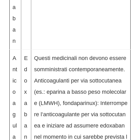
a
b
a
n
A
E
Questi medicinali non devono essere
nt
d
somministrati contemporaneamente.
ic
o
Anticoagulanti per via sottocutanea
o
x
(es.: eparina a basso peso molecolar
a
a
e (LMWH), fondaparinux): Interrompe
g
b
re l’anticoagulante per via sottocutan
ul
a
ea e iniziare ad assumere edoxaban
a
n
nel momento in cui sarebbe prevista l