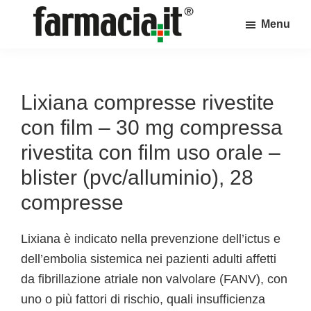
Skip
Skip
Skip
Menu
to
to
to
Farmacia.it
main
primary
footer
Il
content
sidebar
magazine
sul
Lixiana compresse rivestite
mondo
con film – 30 mg compressa
della
rivestita con film uso orale –
farmacia
blister (pvc/alluminio), 28
online
compresse
Lixiana è indicato nella prevenzione dell’ictus e
dell’embolia sistemica nei pazienti adulti affetti
da fibrillazione atriale non valvolare (FANV), con
uno o più fattori di rischio, quali insufficienza