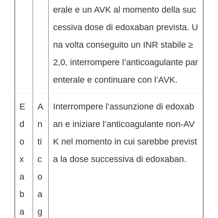
erale e un AVK al momento della suc
cessiva dose di edoxaban prevista. U
na volta conseguito un INR stabile ≥
2,0, interrompere l’anticoagulante par
enterale e continuare con l’AVK.
E
A
Interrompere l’assunzione di edoxab
d
n
an e iniziare l’anticoagulante non-AV
o
ti
K nel momento in cui sarebbe previst
x
c
a la dose successiva di edoxaban.
a
o
b
a
a
g