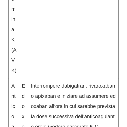
m
in
a
K
(A
V
K)
A
E
Interrompere dabigatran, rivaroxaban
nt
d
o apixaban e iniziare ad assumere ed
ic
o
oxaban all’ora in cui sarebbe prevista
o
x
la dose successiva dell’anticoagulant
a
a
e orale (vedere paragrafo 5.1).