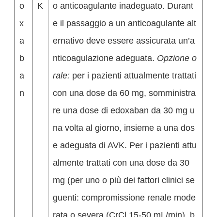
o
K
o anticoagulante inadeguato. Durant
x
e il passaggio a un anticoagulante alt
a
ernativo deve essere assicurata un’a
b
nticoagulazione adeguata.
Opzione o
a
rale:
per i pazienti attualmente trattati
n
con una dose da 60 mg, somministra
re una dose di edoxaban da 30 mg u
na volta al giorno, insieme a una dos
e adeguata di AVK. Per i pazienti attu
almente trattati con una dose da 30
mg (per uno o più dei fattori clinici se
guenti: compromissione renale mode
rata o severa (CrCl 15-50 mL/min), b