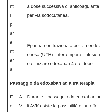
nt
a dose successiva di anticoagulante
i
per via sottocutanea.
p
ar
e
Eparina non frazionata per via endov
nt
enosa (UFH): Interrompere l’infusion
er
e e iniziare edoxaban 4 ore dopo.
ali
Passaggio da edoxaban ad altra terapia
E
A
Durante il passaggio da edoxaban ag
d
V
li AVK esiste la possibilità di un effett