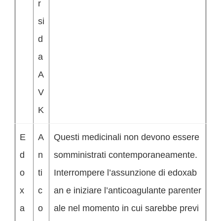
r
si
d
a
A
V
K
E
A
Questi medicinali non devono essere
d
n
somministrati contemporaneamente.
o
ti
Interrompere l’assunzione di edoxab
x
c
an e iniziare l’anticoagulante parenter
a
o
ale nel momento in cui sarebbe previ