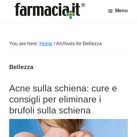
Skip
Skip
Skip
Menu
to
to
to
Farmacia.it
main
primary
footer
Il
content
sidebar
magazine
sul
You are here:
Home
/
Archives for Bellezza
mondo
della
Bellezza
farmacia
online
Acne sulla schiena: cure e
consigli per eliminare i
brufoli sulla schiena