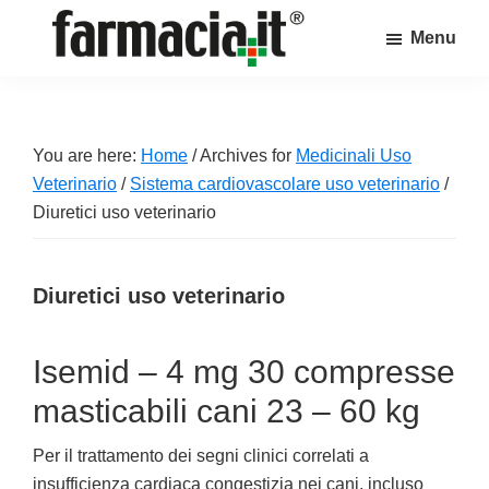
Skip
Skip
Skip
Menu
to
to
to
Farmacia.it
main
primary
footer
Il
content
sidebar
magazine
sul
You are here:
Home
/
Archives for
Medicinali Uso
mondo
Veterinario
/
Sistema cardiovascolare uso veterinario
/
della
Diuretici uso veterinario
farmacia
online
Diuretici uso veterinario
Isemid – 4 mg 30 compresse
masticabili cani 23 – 60 kg
Per il trattamento dei segni clinici correlati a
insufficienza cardiaca congestizia nei cani, incluso