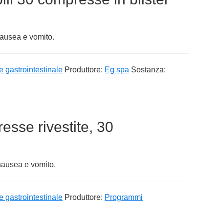
nausea e vomito.
e gastrointestinale
Produttore:
Eg spa
Sostanza:
sse rivestite, 30
 nausea e vomito.
e gastrointestinale
Produttore:
Programmi