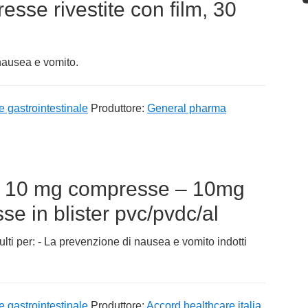
sse rivestite con film, 30
 nausea e vomito.
e gastrointestinale
Produttore:
General pharma
d 10 mg compresse – 10mg
e in blister pvc/pvdc/al
ti per: - La prevenzione di nausea e vomito indotti
e gastrointestinale
Produttore:
Accord healthcare italia