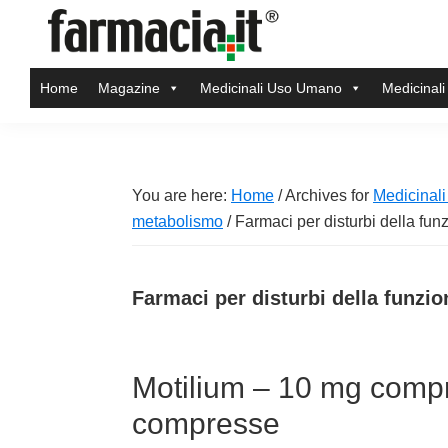
Skip
Skip
Skip
Skip
to
to
to
to
Farmacia.it
primary
main
primary
footer
Il
Home
Magazine
Medicinali Uso Umano
Medicinali
navigation
content
sidebar
magazine
sul
mondo
della
You are here:
Home
/
Archives for
Medicinal
farmacia
metabolismo
/
Farmaci per disturbi della funz
online
Farmaci per disturbi della funzio
Motilium – 10 mg compre
compresse