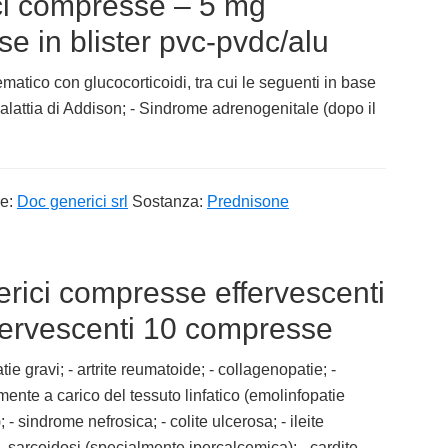
ci compresse – 5 mg
 in blister pvc-pvdc/alu
matico con glucocorticoidi, tra cui le seguenti in base
alattia di Addison; - Sindrome adrenogenitale (dopo il
re:
Doc generici srl
Sostanza:
Prednisone
ici compresse effervescenti
fervescenti 10 compresse
ie gravi; - artrite reumatoide; - collagenopatie; -
ente a carico del tessuto linfatico (emolinfopatie
 sindrome nefrosica; - colite ulcerosa; - ileite
 sarcoidosi (specialmente ipercalcemica); - cardite