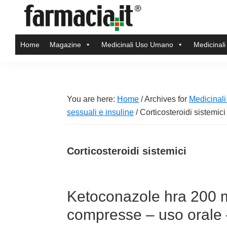
Skip
Skip
Skip
Skip
to
to
to
to
Farmacia.it
primary
main
primary
footer
Il
Home
Magazine
Medicinali Uso Umano
Medicinali
navigation
content
sidebar
magazine
sul
mondo
della
You are here:
Home
/
Archives for
Medicinal
farmacia
sessuali e insuline
/
Corticosteroidi sistemici
online
Corticosteroidi sistemici
Ketoconazole hra 200
compresse – uso orale –