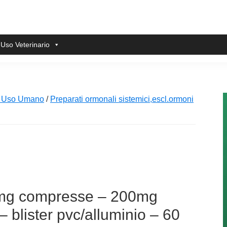
 Uso Veterinario
i Uso Umano
/
Preparati ormonali sistemici,escl.ormoni
 mg compresse – 200mg
 blister pvc/alluminio – 60