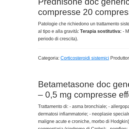
Prednisone doc generi
compresse 20 compresse
Patologie che richiedono un trattamento siste
al tipo e alla gravità:
Terapia sostitutiva:
- M
periodo di crescita).
Categoria:
Corticosteroidi sistemici
Produtto
Betametasone doc gener
– 0,5 mg compresse ef
Trattamento di: - asma bronchiale; - allergopat
dermatosi infiammatorie; - neoplasie specialm
maligne acute e croniche, morbo di Hodgkin); -
segmentaria (sindrome di Crohn); - pemfigo; -