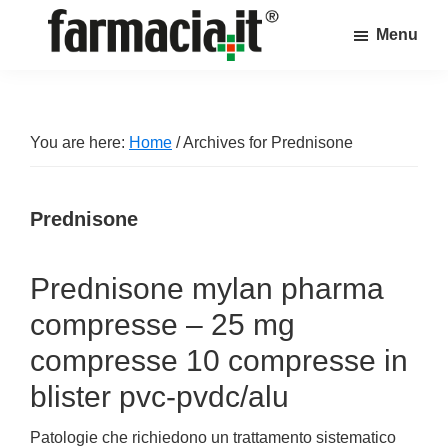
Skip
Skip
Skip
Menu
to
to
to
Farmacia.it
main
primary
footer
Il
content
sidebar
magazine
sul
You are here:
Home
/
Archives for Prednisone
mondo
della
Prednisone
farmacia
online
Prednisone mylan pharma
compresse – 25 mg
compresse 10 compresse in
blister pvc-pvdc/alu
Patologie che richiedono un trattamento sistematico