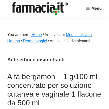
Skip
Skip
Skip
Menu
to
to
to
Farmacia.it
main
primary
footer
Il
content
sidebar
magazine
sul
You are here:
Home
/
Archives for
Medicinali Uso
mondo
Umano
/
Dermatologici
/
Antisettici e disinfettanti
della
farmacia
Antisettici e disinfettanti
online
Alfa bergamon – 1 g/100 ml
concentrato per soluzione
cutanea e vaginale 1 flacone
da 500 ml