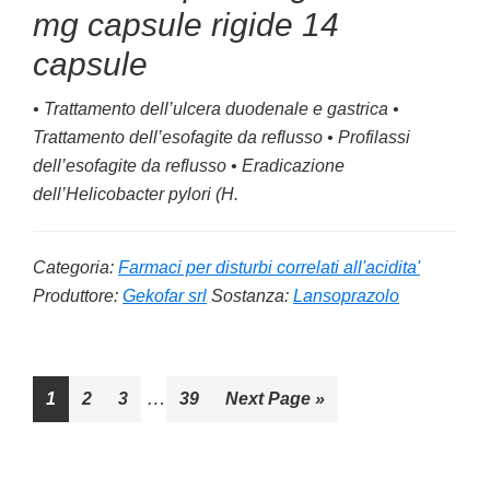
mg capsule rigide 14
capsule
• Trattamento dell’ulcera duodenale e gastrica •
Trattamento dell’esofagite da reflusso • Profilassi
dell’esofagite da reflusso • Eradicazione
dell’
Helicobacter pylori (H.
Categoria:
Farmaci per disturbi correlati all'acidita'
Produttore:
Gekofar srl
Sostanza:
Lansoprazolo
Interim
…
Go
1
Go
2
Go
3
Go
39
Go
Next Page »
pages
to
to
to
to
to
omitted
page
page
page
page