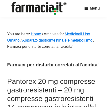
Skip
Skip
Skip
Menu
to
to
to
Farmacia.it
main
primary
footer
Il
content
sidebar
magazine
sul
You are here:
Home
/
Archives for
Medicinali Uso
mondo
Umano
/
Apparato gastrointestinale e metabolismo
/
della
Farmaci per disturbi correlati all'acidita'
farmacia
online
Farmaci per disturbi correlati all'acidita'
Pantorex 20 mg compresse
gastroresistenti – 20 mg
compresse gastroresistenti