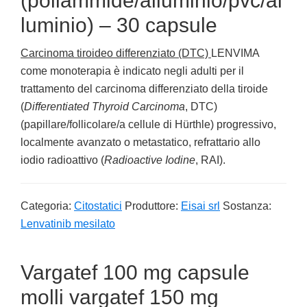
(poliammide/alluminio/pvc/al
luminio) – 30 capsule
Carcinoma tiroideo differenziato (DTC)
LENVIMA
come monoterapia è indicato negli adulti per il
trattamento del carcinoma differenziato della tiroide
(
Differentiated Thyroid Carcinoma
, DTC)
(papillare/follicolare/a cellule di Hürthle) progressivo,
localmente avanzato o metastatico, refrattario allo
iodio radioattivo (
Radioactive Iodine
, RAI).
Categoria:
Citostatici
Produttore:
Eisai srl
Sostanza:
Lenvatinib mesilato
Vargatef 100 mg capsule
molli vargatef 150 mg