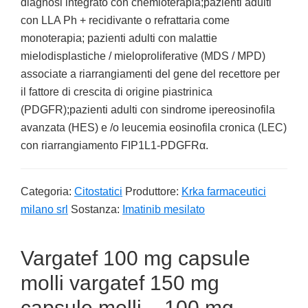
diagnosi integrato con chemioterapia;pazienti adulti
con LLA Ph + recidivante o refrattaria come
monoterapia; pazienti adulti con malattie
mielodisplastiche / mieloproliferative (MDS / MPD)
associate a riarrangiamenti del gene del recettore per
il fattore di crescita di origine piastrinica
(PDGFR);pazienti adulti con sindrome ipereosinofila
avanzata (HES) e /o leucemia eosinofila cronica (LEC)
con riarrangiamento FIP1L1-PDGFRα.
Categoria:
Citostatici
Produttore:
Krka farmaceutici
milano srl
Sostanza:
Imatinib mesilato
Vargatef 100 mg capsule
molli vargatef 150 mg
capsule molli – 100 mg