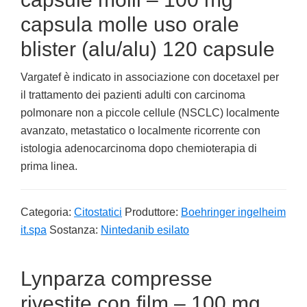
capsula molle uso orale
blister (alu/alu) 120 capsule
Vargatef è indicato in associazione con docetaxel per
il trattamento dei pazienti adulti con carcinoma
polmonare non a piccole cellule (NSCLC) localmente
avanzato, metastatico o localmente ricorrente con
istologia adenocarcinoma dopo chemioterapia di
prima linea.
Categoria:
Citostatici
Produttore:
Boehringer ingelheim
it.spa
Sostanza:
Nintedanib esilato
Lynparza compresse
rivestite con film – 100 mg