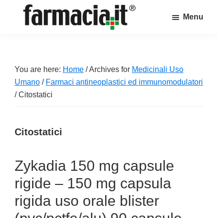
Skip
Skip
Skip
Menu
to
to
to
Farmacia.it
main
primary
footer
Il
content
sidebar
magazine
sul
You are here:
Home
/
Archives for
Medicinali Uso
mondo
Umano
/
Farmaci antineoplastici ed immunomodulatori
della
/
Citostatici
farmacia
online
Citostatici
Zykadia 150 mg capsule
rigide – 150 mg capsula
rigida uso orale blister