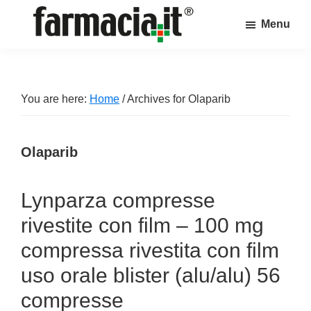
Skip
Skip
Skip
Menu
to
to
to
Farmacia.it
main
primary
footer
Il
content
sidebar
magazine
sul
You are here:
Home
/
Archives for Olaparib
mondo
della
Olaparib
farmacia
online
Lynparza compresse
rivestite con film – 100 mg
compressa rivestita con film
uso orale blister (alu/alu) 56
compresse