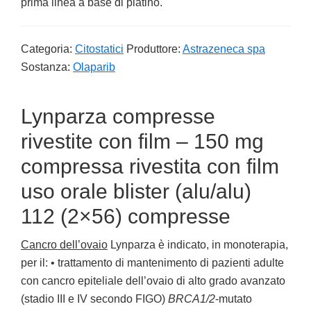
prima linea a base di platino.
Categoria:
Citostatici
Produttore:
Astrazeneca spa
Sostanza:
Olaparib
Lynparza compresse
rivestite con film – 150 mg
compressa rivestita con film
uso orale blister (alu/alu)
112 (2×56) compresse
Cancro dell’ovaio
Lynparza è indicato, in monoterapia,
per il: • trattamento di mantenimento di pazienti adulte
con cancro epiteliale dell’ovaio di alto grado avanzato
(stadio III e IV secondo FIGO)
BRCA1/2
-mutato