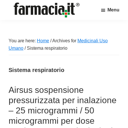
Skip
Skip
Skip
Menu
to
to
to
Farmacia.it
main
primary
footer
Il
content
sidebar
magazine
sul
You are here:
Home
/
Archives for
Medicinali Uso
mondo
Umano
/
Sistema respiratorio
della
farmacia
Sistema respiratorio
online
Airsus sospensione
pressurizzata per inalazione
– 25 microgrammi / 50
microgrammi per dose