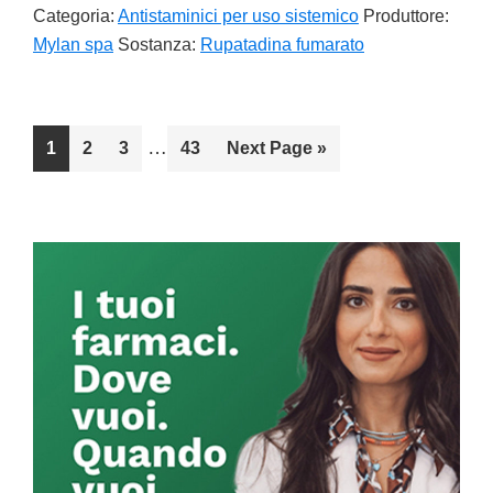
Categoria:
Antistaminici per uso sistemico
Produttore:
Mylan spa
Sostanza:
Rupatadina fumarato
Interim
…
Go
1
Go
2
Go
3
Go
43
Go
Next Page »
pages
to
to
to
to
to
omitted
page
page
page
page
Primary
Sidebar