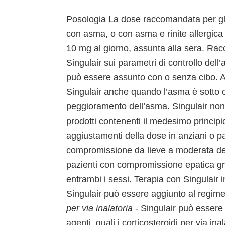
Posologia
La dose raccomandata per gli 
con asma, o con asma e rinite allergic
10 mg al giorno, assunta alla sera.
Rac
Singulair sui parametri di controllo dell
può essere assunto con o senza cibo. A
Singulair anche quando l’asma è sotto co
peggioramento dell’asma. Singulair non
prodotti contenenti il medesimo princip
aggiustamenti della dose in anziani o pa
compromissione da lieve a moderata del
pazienti con compromissione epatica gra
entrambi i sessi.
Terapia con Singulair i
Singulair può essere aggiunto al regime
per via inalatoria
- Singulair può essere 
agenti, quali i corticosteroidi per via in