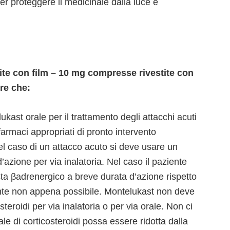
r proteggere il medicinale dalla luce e
te con film – 10 mg compresse rivestite con
re che:
kast orale per il trattamento degli attacchi acuti
farmaci appropriati di pronto intervento
el caso di un attacco acuto si deve usare un
azione per via inalatoria. Nel caso il paziente
sta βadrenergico a breve durata d’azione rispetto
rante non appena possibile. Montelukast non deve
teroidi per via inalatoria o per via orale. Non ci
le di corticosteroidi possa essere ridotta dalla