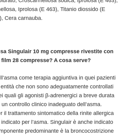
oidrato, Croscarmellosa sodica, Iprolosa (E 463),
llosa, Iprolosa (E 463), Titanio diossido (E
2), Cera carnauba.
 usa Singulair 10 mg compresse rivestite con
n film 28 compresse? A cosa serve?
dell’asma come terapia aggiuntiva in quei pazienti
 entità che non sono adeguatamente controllati
ei quali gli agonisti β-adrenergici a breve durata
 un controllo clinico inadeguato dell’asma.
 il trattamento sintomatico della rinite allergica
è indicato per l’asma. Singulair è anche indicato
componente predominante è la broncocostrizione