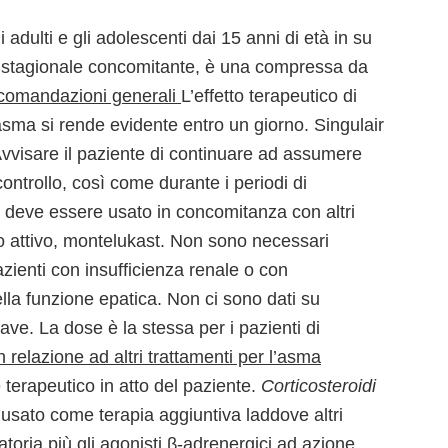
adulti e gli adolescenti dai 15 anni di età in su
a stagionale concomitante, è una compressa da
comandazioni generali
L’effetto terapeutico di
’asma si rende evidente entro un giorno. Singulair
vvisare il paziente di continuare ad assumere
ntrollo, così come durante i periodi di
 deve essere usato in concomitanza con altri
io attivo, montelukast. Non sono necessari
zienti con insufficienza renale o con
la funzione epatica. Non ci sono dati su
ve. La dose è la stessa per i pazienti di
n relazione ad altri trattamenti per l’asma
 terapeutico in atto del paziente.
Corticosteroidi
usato come terapia aggiuntiva laddove altri
alatoria più gli agonisti β-adrenergici ad azione