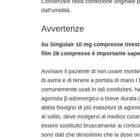
Conservare nella confezione originale pe
dall’umidità.
Avvertenze
Su Singulair 10 mg compresse rivesti
film 28 compresse è importante sape
Avvisare il paziente di non usare montelu
di asma e di tenere a portata di mano i 
comunemente usati in tali condizioni. N
agonista β-adrenergico a breve durata d’
abbia bisogno di più inalazioni di agoni
al solito, deve rivolgersi al medico cu
essere sostituito bruscamente ai corticos
sono dati che dimostrino che la dose ora