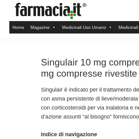
Skip
Skip
Skip
Skip
to
to
to
to
Farmacia.it
primary
main
primary
footer
Il
Home
Magazine
Medicinali Uso Umano
Medicinali
navigation
content
sidebar
magazine
sul
mondo
della
Singulair 10 mg compres
farmacia
mg compresse rivestite
online
Singulair è indicato per il trattamento 
con asma persistente di lieve/moderata
con corticosteroidi per via inalatoria e n
d’azione assunti “al bisogno” forniscono
Indice di navigazione