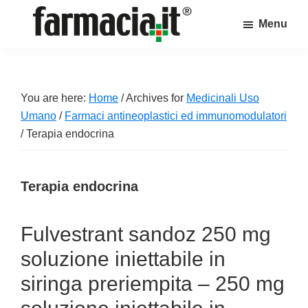
Skip
Skip
Skip
Menu
to
to
to
Farmacia.it
main
primary
footer
Il
content
sidebar
magazine
sul
You are here:
Home
/
Archives for
Medicinali Uso
mondo
Umano
/
Farmaci antineoplastici ed immunomodulatori
della
/
Terapia endocrina
farmacia
online
Terapia endocrina
Fulvestrant sandoz 250 mg
soluzione iniettabile in
siringa preriempita – 250 mg