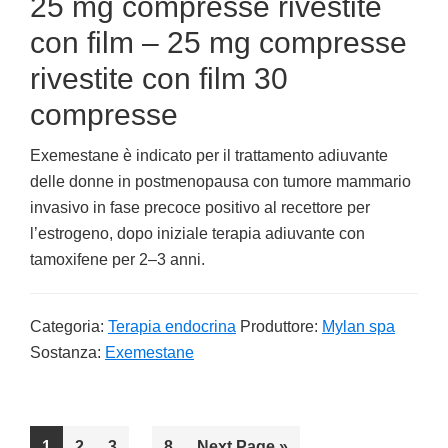
25 mg compresse rivestite
con film – 25 mg compresse
rivestite con film 30
compresse
Exemestane è indicato per il trattamento adiuvante
delle donne in postmenopausa con tumore mammario
invasivo in fase precoce positivo al recettore per
l’estrogeno, dopo iniziale terapia adiuvante con
tamoxifene per 2–3 anni.
Categoria:
Terapia endocrina
Produttore:
Mylan spa
Sostanza:
Exemestane
Interim
…
Go
1
Go
2
Go
3
Go
8
Go
Next Page »