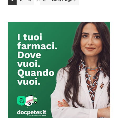
pages
to
to
to
to
to
omitted
page
page
page
page
Primary
Sidebar