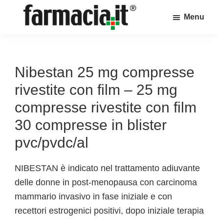
Skip
Skip
Skip
Menu
to
to
to
Farmacia.it
main
primary
footer
Il
content
sidebar
magazine
sul
Nibestan 25 mg compresse
mondo
rivestite con film – 25 mg
della
compresse rivestite con film
farmacia
30 compresse in blister
online
pvc/pvdc/al
NIBESTAN è indicato nel trattamento adiuvante
delle donne in post-menopausa con carcinoma
mammario invasivo in fase iniziale e con
recettori estrogenici positivi, dopo iniziale terapia