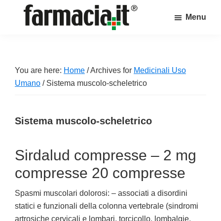
Skip
Skip
Skip
Menu
to
to
to
Farmacia.it
main
primary
footer
Il
content
sidebar
magazine
sul
You are here:
Home
/
Archives for
Medicinali Uso
mondo
Umano
/
Sistema muscolo-scheletrico
della
farmacia
Sistema muscolo-scheletrico
online
Sirdalud compresse – 2 mg
compresse 20 compresse
Spasmi muscolari dolorosi: – associati a disordini
statici e funzionali della colonna vertebrale (sindromi
artrosiche cervicali e lombari, torcicollo, lombalgie,