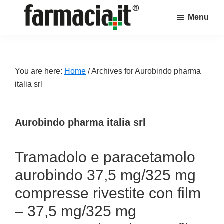
Skip
Skip
Skip
Menu
to
to
to
Farmacia.it
main
primary
footer
Il
content
sidebar
magazine
sul
You are here:
Home
/
Archives for Aurobindo pharma
mondo
italia srl
della
farmacia
Aurobindo pharma italia srl
online
Tramadolo e paracetamolo
aurobindo 37,5 mg/325 mg
compresse rivestite con film
– 37,5 mg/325 mg