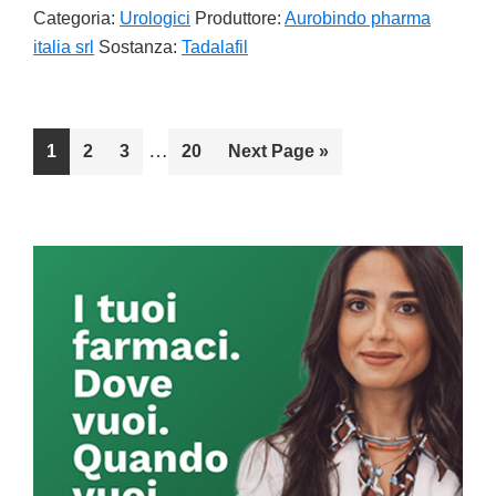
Categoria:
Urologici
Produttore:
Aurobindo pharma
italia srl
Sostanza:
Tadalafil
Interim
…
Go
1
Go
2
Go
3
Go
20
Go
Next Page »
pages
to
to
to
to
to
omitted
page
page
page
page
Primary
Sidebar