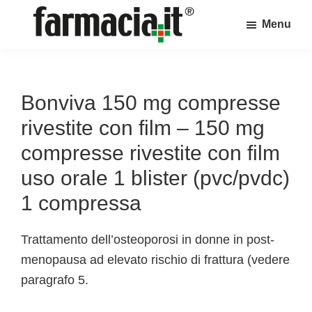
Skip
Skip
Skip
Menu
to
to
to
Farmacia.it
main
primary
footer
Il
content
sidebar
magazine
sul
Bonviva 150 mg compresse
mondo
rivestite con film – 150 mg
della
compresse rivestite con film
farmacia
uso orale 1 blister (pvc/pvdc)
online
1 compressa
Trattamento dell’osteoporosi in donne in post-
menopausa ad elevato rischio di frattura (vedere
paragrafo 5.