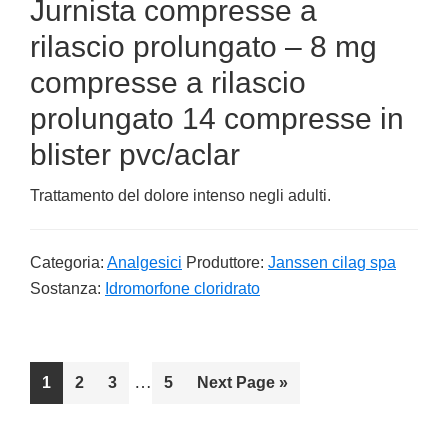
Jurnista compresse a
rilascio prolungato – 8 mg
compresse a rilascio
prolungato 14 compresse in
blister pvc/aclar
Trattamento del dolore intenso negli adulti.
Categoria:
Analgesici
Produttore:
Janssen cilag spa
Sostanza:
Idromorfone cloridrato
Interim
…
Go
1
Go
2
Go
3
Go
5
Go
Next Page »
pages
to
to
to
to
to
omitted
page
page
page
page