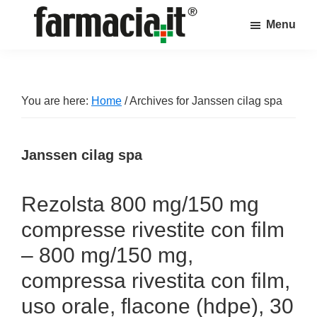
Skip
Skip
Skip
Menu
to
to
to
Farmacia.it
main
primary
footer
Il
content
sidebar
magazine
sul
You are here:
Home
/
Archives for Janssen cilag spa
mondo
della
Janssen cilag spa
farmacia
online
Rezolsta 800 mg/150 mg
compresse rivestite con film
– 800 mg/150 mg,
compressa rivestita con film,
uso orale, flacone (hdpe), 30