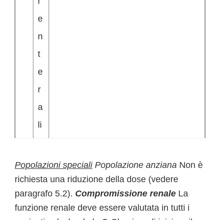
r
e
n
t
e
r
a
li
Popolazioni speciali
Popolazione anziana
Non è
richiesta una riduzione della dose (vedere
paragrafo 5.2).
Compromissione renale
La
funzione renale deve essere valutata in tutti i