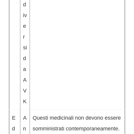
d
iv
e
r
si
d
a
A
V
K
E
A
Questi medicinali non devono essere
d
n
somministrati contemporaneamente.