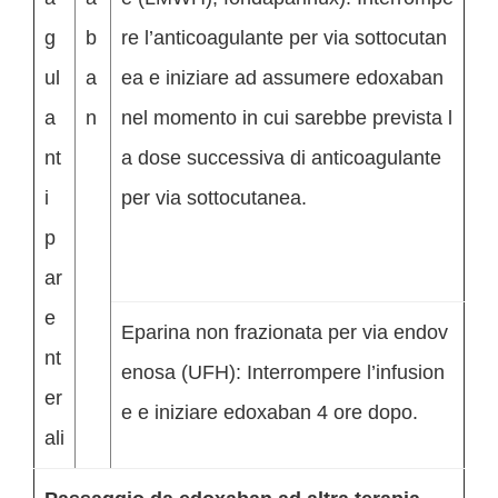
g
b
re l’anticoagulante per via sottocutan
ul
a
ea e iniziare ad assumere edoxaban
a
n
nel momento in cui sarebbe prevista l
nt
a dose successiva di anticoagulante
i
per via sottocutanea.
p
ar
e
Eparina non frazionata per via endov
nt
enosa (UFH): Interrompere l’infusion
er
e e iniziare edoxaban 4 ore dopo.
ali