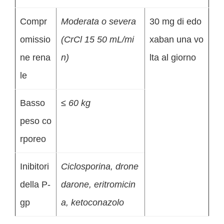
Compr
Moderata o severa
30 mg di edo
omissio
(CrCl 15 50 mL/mi
xaban una vo
ne rena
n)
lta al giorno
le
Basso
≤ 60 kg
peso co
rporeo
Inibitori
Ciclosporina, drone
della P-
darone, eritromicin
gp
a, ketoconazolo