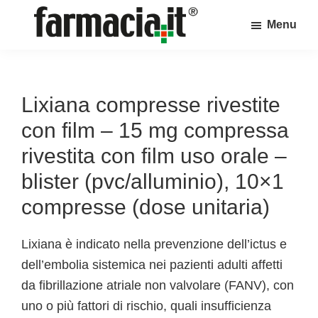
Skip
Skip
Skip
Menu
to
to
to
Farmacia.it
main
primary
footer
Il
content
sidebar
magazine
sul
Lixiana compresse rivestite
mondo
con film – 15 mg compressa
della
rivestita con film uso orale –
farmacia
blister (pvc/alluminio), 10×1
online
compresse (dose unitaria)
Lixiana è indicato nella prevenzione dell’ictus e
dell’embolia sistemica nei pazienti adulti affetti
da fibrillazione atriale non valvolare (FANV), con
uno o più fattori di rischio, quali insufficienza