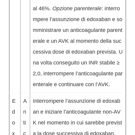
al 46%.
Opzione parenterale
: interro
mpere l’assunzione di edoxaban e so
mministrare un anticoagulante parent
erale e un AVK al momento della suc
cessiva dose di edoxaban prevista. U
na volta conseguito un INR stabile ≥
2,0, interrompere l’anticoagulante par
enterale e continuare con l’AVK.
E
A
Interrompere l’assunzione di edoxab
d
n
an e iniziare l’anticoagulante non-AV
o
ti
K nel momento in cui sarebbe previst
x
c
a la dose successiva di edoxaban.