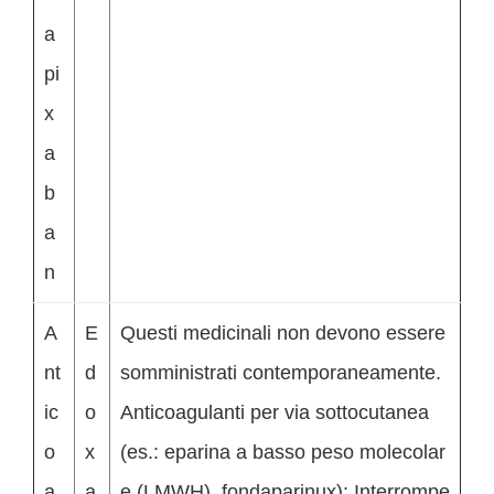
a
pi
x
a
b
a
n
A
E
Questi medicinali non devono essere
nt
d
somministrati contemporaneamente.
ic
o
Anticoagulanti per via sottocutanea
o
x
(es.: eparina a basso peso molecolar
a
a
e (LMWH), fondaparinux): Interrompe