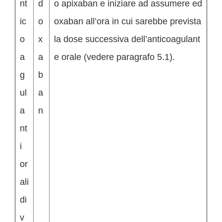
nt
d
o apixaban e iniziare ad assumere ed
ic
o
oxaban all’ora in cui sarebbe prevista
o
x
la dose successiva dell’anticoagulant
a
a
e orale (vedere paragrafo 5.1).
g
b
ul
a
a
n
nt
i
or
ali
di
v