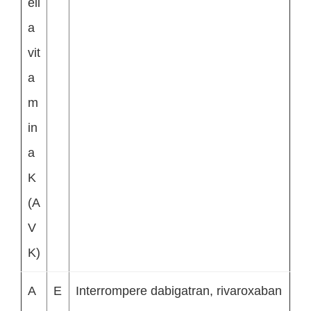
ell
a
vit
a
m
in
a
K
(A
V
K)
A
E
Interrompere dabigatran, rivaroxaban