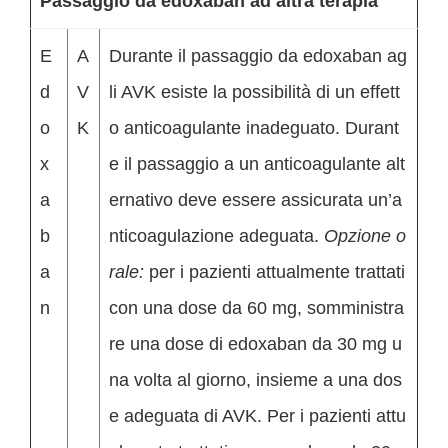
Passaggio da edoxaban ad altra terapia
E
A
Durante il passaggio da edoxaban ag
d
V
li AVK esiste la possibilità di un effett
o
K
o anticoagulante inadeguato. Durant
x
e il passaggio a un anticoagulante alt
a
ernativo deve essere assicurata un’a
b
nticoagulazione adeguata.
Opzione o
a
rale:
per i pazienti attualmente trattati
n
con una dose da 60 mg, somministra
re una dose di edoxaban da 30 mg u
na volta al giorno, insieme a una dos
e adeguata di AVK. Per i pazienti attu