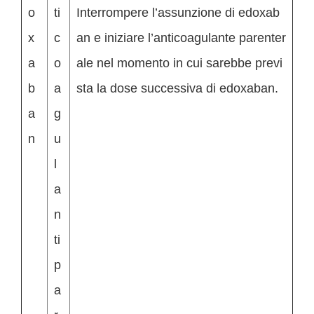
o
ti
Interrompere l’assunzione di edoxab
x
c
an e iniziare l’anticoagulante parenter
a
o
ale nel momento in cui sarebbe previ
b
a
sta la dose successiva di edoxaban.
a
g
n
u
l
a
n
ti
p
a