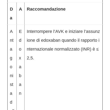
D
A
Raccomandazione
a
A
E
Interrompere l’AVK e iniziare l’assunz
nt
d
ione di edoxaban quando il rapporto i
a
o
nternazionale normalizzato (INR) è ≤
g
x
2,5.
o
a
ni
b
st
a
a
n
d