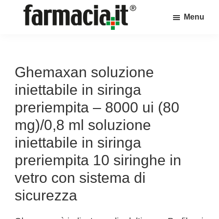
Skip
Skip
Skip
Menu
to
to
to
Farmacia.it
main
primary
footer
Il
content
sidebar
magazine
sul
Ghemaxan soluzione
mondo
iniettabile in siringa
della
preriempita – 8000 ui (80
farmacia
mg)/0,8 ml soluzione
online
iniettabile in siringa
preriempita 10 siringhe in
vetro con sistema di
sicurezza