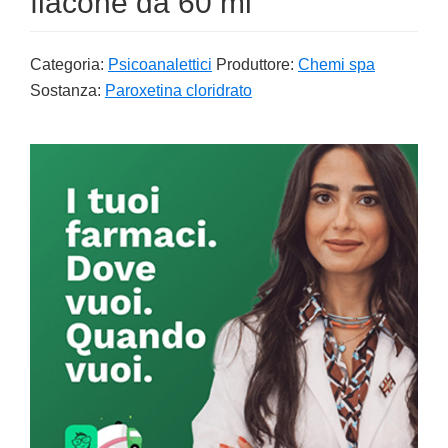
flacone da 60 ml
Categoria:
Psicoanalettici
Produttore:
Chemi spa
Sostanza:
Paroxetina cloridrato
Primary
Sidebar