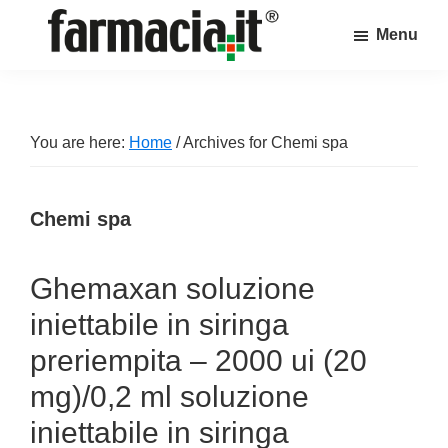
Skip
Skip
Skip
Menu
to
to
to
Farmacia.it
main
primary
footer
Il
content
sidebar
magazine
sul
You are here:
Home
/
Archives for Chemi spa
mondo
della
Chemi spa
farmacia
online
Ghemaxan soluzione
iniettabile in siringa
preriempita – 2000 ui (20
mg)/0,2 ml soluzione
iniettabile in siringa