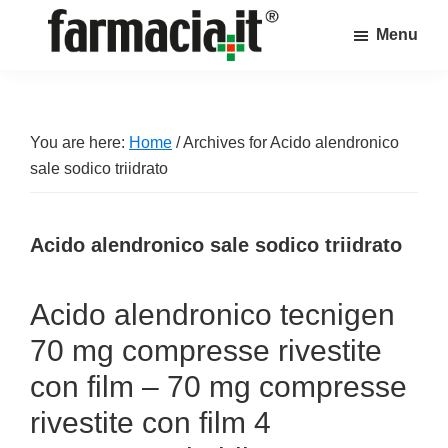
Skip
Skip
Skip
Menu
to
to
to
Farmacia.it
main
primary
footer
Il
content
sidebar
magazine
sul
You are here:
Home
/
Archives for Acido alendronico
mondo
sale sodico triidrato
della
farmacia
Acido alendronico sale sodico triidrato
online
Acido alendronico tecnigen
70 mg compresse rivestite
con film – 70 mg compresse
rivestite con film 4