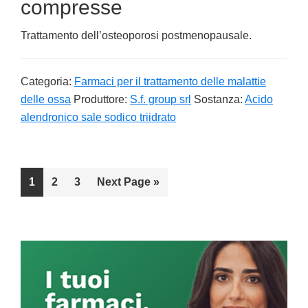
compresse
Trattamento dell’osteoporosi postmenopausale.
Categoria:
Farmaci per il trattamento delle malattie
delle ossa
Produttore:
S.f. group srl
Sostanza:
Acido
alendronico sale sodico triidrato
Go
1
Go
2
Go
3
Go
Next Page »
to
to
to
to
page
page
page
Primary
Sidebar