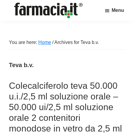
Skip
Skip
Skip
Menu
to
to
to
Farmacia.it
main
primary
footer
Il
content
sidebar
magazine
sul
You are here:
Home
/
Archives for Teva b.v.
mondo
della
Teva b.v.
farmacia
online
Colecalciferolo teva 50.000
u.i./2,5 ml soluzione orale –
50.000 ui/2,5 ml soluzione
orale 2 contenitori
monodose in vetro da 2,5 ml