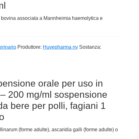
ml
ria bovina associata a Mannheimia haemolytica e
erinario
Produttore:
Huvepharma nv
Sostanza:
pensione orale per uso in
i – 200 mg/ml sospensione
a bere per polli, fagiani 1
ro
llinarum (forme adulte), ascaridia galli (forme adulte) o