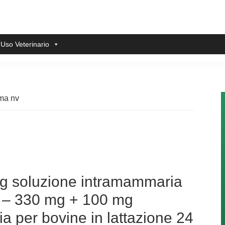
 Uso Veterinario
ma nv
mg soluzione intramammaria
ne – 330 mg + 100 mg
a per bovine in lattazione 24