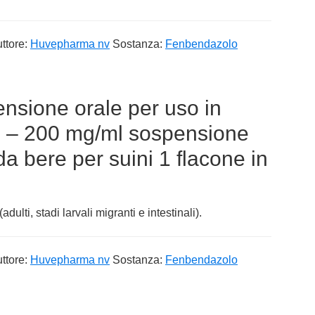
ttore:
Huvepharma nv
Sostanza:
Fenbendazolo
nsione orale per uso in
i – 200 mg/ml sospensione
a bere per suini 1 flacone in
dulti, stadi larvali migranti e intestinali).
ttore:
Huvepharma nv
Sostanza:
Fenbendazolo