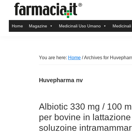
Skip
Skip
Skip
Skip
to
to
to
to
Farmacia.it
primary
main
primary
footer
Il
Home
Magazine
Medicinali Uso Umano
Medicinali
navigation
content
sidebar
magazine
sul
mondo
della
You are here:
Home
/
Archives for Huvephar
farmacia
online
Huvepharma nv
Albiotic 330 mg / 100 
per bovine in lattazio
soluzoine intramammari