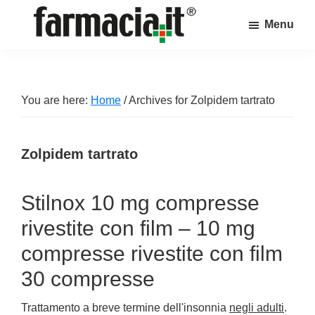
Skip
Skip
Skip
Menu
to
to
to
Farmacia.it
main
primary
footer
Il
content
sidebar
magazine
sul
You are here:
Home
/
Archives for Zolpidem tartrato
mondo
della
Zolpidem tartrato
farmacia
online
Stilnox 10 mg compresse
rivestite con film – 10 mg
compresse rivestite con film
30 compresse
Trattamento a breve termine dell'insonnia
negli adulti
.