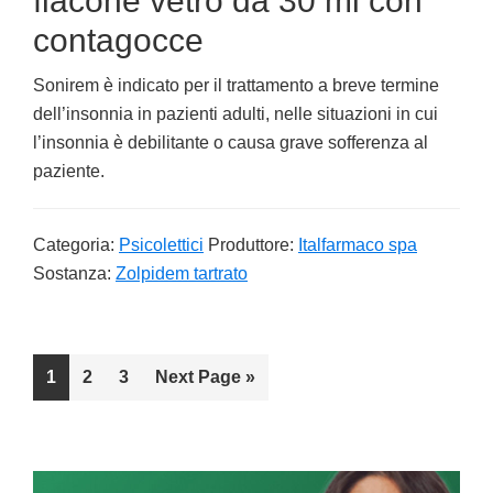
flacone vetro da 30 ml con
contagocce
Sonirem è indicato per il trattamento a breve termine
dell’insonnia in pazienti adulti, nelle situazioni in cui
l’insonnia è debilitante o causa grave sofferenza al
paziente.
Categoria:
Psicolettici
Produttore:
Italfarmaco spa
Sostanza:
Zolpidem tartrato
Go
1
Go
2
Go
3
Go
Next Page »
to
to
to
to
page
page
page
Primary