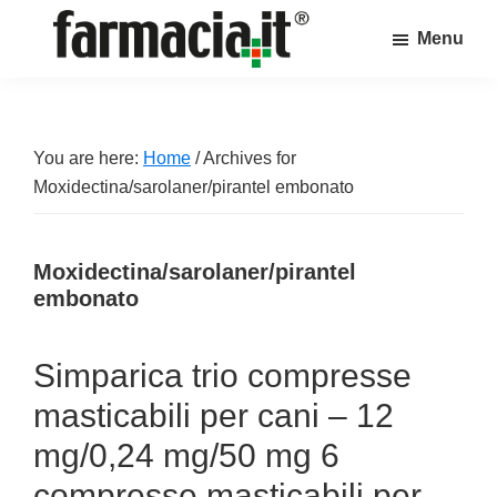
Skip
Skip
Skip
Menu
to
to
to
Farmacia.it
main
primary
footer
Il
content
sidebar
magazine
sul
You are here:
Home
/
Archives for
mondo
Moxidectina/sarolaner/pirantel embonato
della
farmacia
Moxidectina/sarolaner/pirantel
online
embonato
Simparica trio compresse
masticabili per cani – 12
mg/0,24 mg/50 mg 6
compresse masticabili per