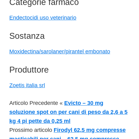
Categorie farmaco
Endectocidi uso veterinario
Sostanza
Moxidectina/sarolaner/pirantel embonato
Produttore
Zoetis italia srl
Articolo Precedente «
Evicto – 30 mg
soluzione spot on per cani di peso da 2,6 a 5
kg 4 pi pette da 0,25 ml
Prossimo articolo
Firodyl 62,5 mg compresse