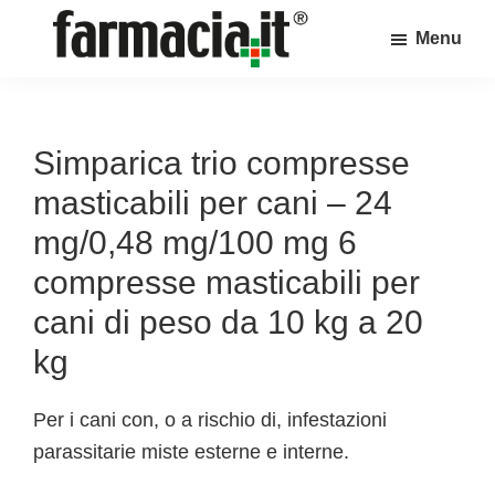
Skip
Skip
Skip
Menu
to
to
to
Farmacia.it
main
primary
footer
Il
content
sidebar
magazine
sul
Simparica trio compresse
mondo
masticabili per cani – 24
della
mg/0,48 mg/100 mg 6
farmacia
compresse masticabili per
online
cani di peso da 10 kg a 20
kg
Per i cani con, o a rischio di, infestazioni
parassitarie miste esterne e interne.