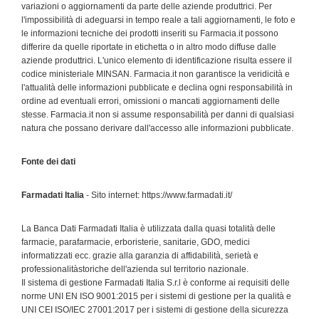
variazioni o aggiornamenti da parte delle aziende produttrici. Per
l'impossibilità di adeguarsi in tempo reale a tali aggiornamenti, le foto e
le informazioni tecniche dei prodotti inseriti su Farmacia.it possono
differire da quelle riportate in etichetta o in altro modo diffuse dalle
aziende produttrici. L'unico elemento di identificazione risulta essere il
codice ministeriale MINSAN. Farmacia.it non garantisce la veridicità e
l'attualità delle informazioni pubblicate e declina ogni responsabilità in
ordine ad eventuali errori, omissioni o mancati aggiornamenti delle
stesse. Farmacia.it non si assume responsabilità per danni di qualsiasi
natura che possano derivare dall'accesso alle informazioni pubblicate.
Fonte dei dati
Farmadati Italia
- Sito internet: https://www.farmadati.it/
La Banca Dati Farmadati Italia è utilizzata dalla quasi totalità delle
farmacie, parafarmacie, erboristerie, sanitarie, GDO, medici
informatizzati ecc. grazie alla garanzia di affidabilità, serietà e
professionalitàstoriche dell'azienda sul territorio nazionale.
Il sistema di gestione Farmadati Italia S.r.l è conforme ai requisiti delle
norme UNI EN ISO 9001:2015 per i sistemi di gestione per la qualità e
UNI CEI ISO/IEC 27001:2017 per i sistemi di gestione della sicurezza