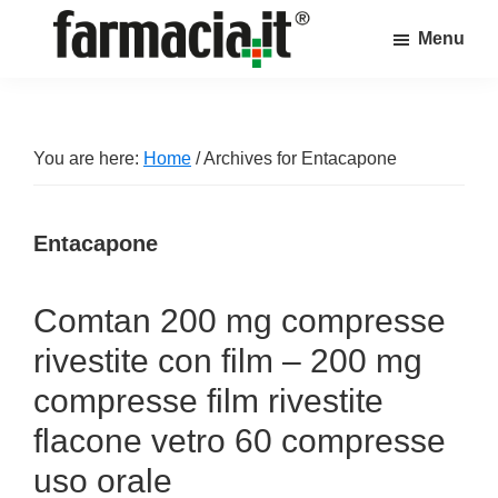
Skip
Skip
Skip
Menu
to
to
to
Farmacia.it
main
primary
footer
Il
content
sidebar
magazine
sul
You are here:
Home
/
Archives for Entacapone
mondo
della
Entacapone
farmacia
online
Comtan 200 mg compresse
rivestite con film – 200 mg
compresse film rivestite
flacone vetro 60 compresse
uso orale