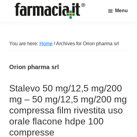
Skip
Skip
Skip
Menu
to
to
to
Farmacia.it
main
primary
footer
Il
content
sidebar
magazine
sul
You are here:
Home
/
Archives for Orion pharma srl
mondo
della
Orion pharma srl
farmacia
online
Stalevo 50 mg/12,5 mg/200
mg – 50 mg/12,5 mg/200 mg
compressa film rivestita uso
orale flacone hdpe 100
compresse