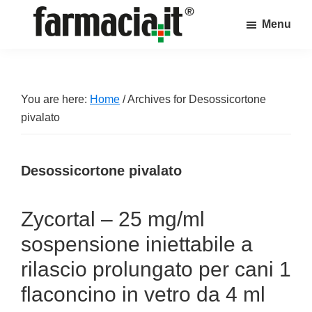
Skip
Skip
Skip
Menu
to
to
to
Farmacia.it
main
primary
footer
Il
content
sidebar
magazine
sul
You are here:
Home
/
Archives for Desossicortone
mondo
pivalato
della
farmacia
Desossicortone pivalato
online
Zycortal – 25 mg/ml
sospensione iniettabile a
rilascio prolungato per cani 1
flaconcino in vetro da 4 ml