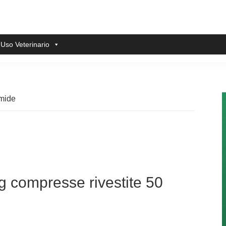
 Uso Veterinario
amide
 compresse rivestite 50