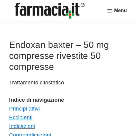
Skip
Skip
Skip
Menu
to
to
to
Farmacia.it
main
primary
footer
Il
content
sidebar
magazine
sul
Endoxan baxter – 50 mg
mondo
compresse rivestite 50
della
compresse
farmacia
online
Trattamento citostatico.
Indice di navigazione
Principi attivi
Eccipienti
Indicazioni
Controindicazioni