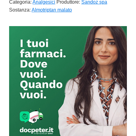
Categoria:
Analgesici
Produttore:
Sandoz spa
Sostanza:
Almotriptan malato
Primary
Sidebar