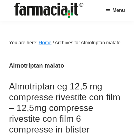
Skip
Skip
Skip
Menu
to
to
to
Farmacia.it
main
primary
footer
Il
content
sidebar
magazine
sul
You are here:
Home
/
Archives for Almotriptan malato
mondo
della
Almotriptan malato
farmacia
online
Almotriptan eg 12,5 mg
compresse rivestite con film
– 12,5mg compresse
rivestite con film 6
compresse in blister