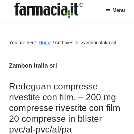
Skip
Skip
Skip
Menu
to
to
to
Farmacia.it
main
primary
footer
Il
content
sidebar
magazine
sul
You are here:
Home
/
Archives for Zambon italia srl
mondo
della
Zambon italia srl
farmacia
online
Redeguan compresse
rivestite con film. – 200 mg
compresse rivestite con film
20 compresse in blister
pvc/al-pvc/al/pa