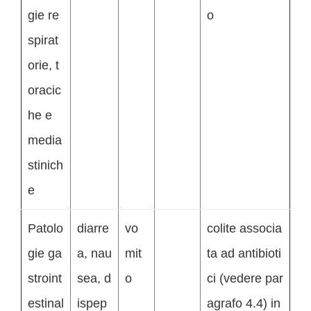
gie re
o
spirat
orie, t
oracic
he e
media
stinich
e
Patolo
diarre
vo
colite associa
gie ga
a, nau
mit
ta ad antibioti
stroint
sea, d
o
ci (vedere par
estinal
ispep
agrafo 4.4) in