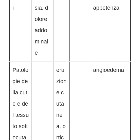
i
sia, d
appetenza
olore
addo
minal
e
Patolo
eru
angioedema
gie de
zion
lla cut
e c
e e de
uta
l tessu
ne
to sott
a, o
ocuta
rtic