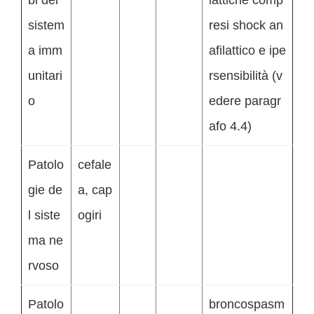
bi del
lattiche comp
sistem
resi shock an
a imm
afilattico e ipe
unitari
rsensibilità (v
o
edere paragr
afo 4.4)
Patolo
cefale
gie de
a, cap
l siste
ogiri
ma ne
rvoso
Patolo
broncospasm