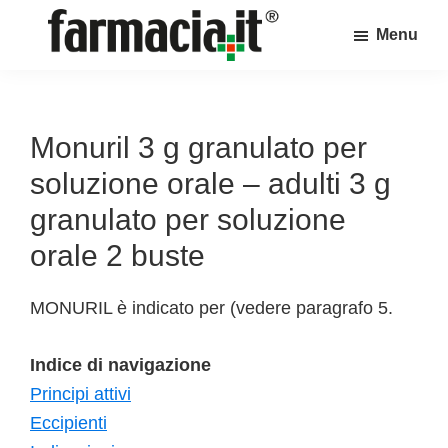
Skip
Skip
Skip
Menu
to
to
to
Farmacia.it
main
primary
footer
Il
content
sidebar
magazine
sul
Monuril 3 g granulato per
mondo
soluzione orale – adulti 3 g
della
granulato per soluzione
farmacia
orale 2 buste
online
MONURIL è indicato per (vedere paragrafo 5.
Indice di navigazione
Principi attivi
Eccipienti