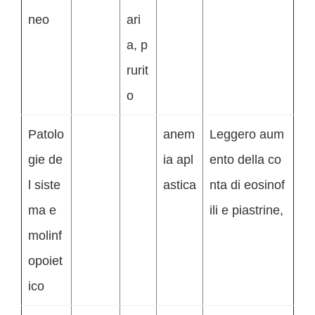
neo
ari
a, p
rurit
o
Patolo
anem
Leggero aum
gie de
ia apl
ento della co
l siste
astica
nta di eosinof
ma e
ili e piastrine,
molinf
opoiet
ico