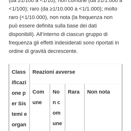
(da ≥1/100 a <1/10); non comune (da ≥1/1.000 a
<1/100); raro (da ≥1/10.000 a <1/1.000); molto
raro (<1/10.000), non nota (la frequenza non
può essere definita sulla base dei dati
disponibili). All’interno di ciascun gruppo di
frequenza gli effetti indesiderati sono riportati in
ordine di gravità decrescente.
Class
Reazioni avverse
ificazi
Com
No
Rara
Non nota
one p
une
n c
er Sis
om
temi e
une
organ