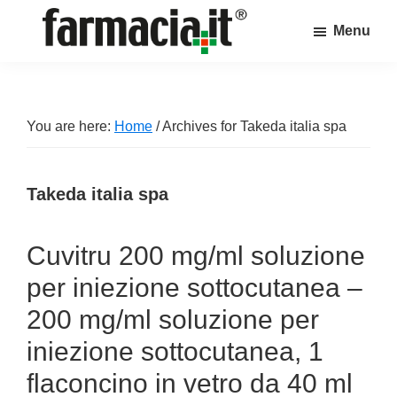
Skip
Skip
Skip
Menu
to
to
to
Farmacia.it
main
primary
footer
Il
content
sidebar
magazine
sul
You are here:
Home
/
Archives for Takeda italia spa
mondo
della
Takeda italia spa
farmacia
online
Cuvitru 200 mg/ml soluzione
per iniezione sottocutanea –
200 mg/ml soluzione per
iniezione sottocutanea, 1
flaconcino in vetro da 40 ml