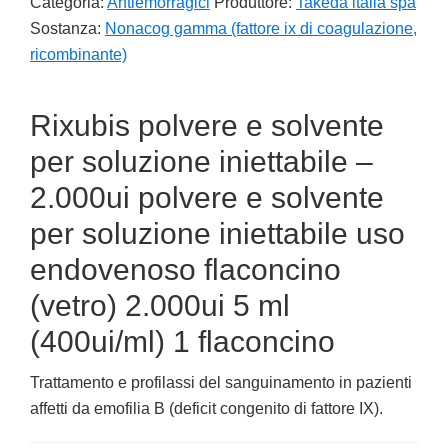
Categoria:
Antiemorragici
Produttore:
Takeda italia spa
Sostanza:
Nonacog gamma (fattore ix di coagulazione,
ricombinante)
Rixubis polvere e solvente
per soluzione iniettabile –
2.000ui polvere e solvente
per soluzione iniettabile uso
endovenoso flaconcino
(vetro) 2.000ui 5 ml
(400ui/ml) 1 flaconcino
Trattamento e profilassi del sanguinamento in pazienti
affetti da emofilia B (deficit congenito di fattore IX).