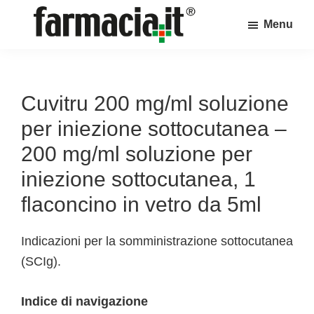
Skip
Skip
Skip
Menu
to
to
to
Farmacia.it
main
primary
footer
Il
content
sidebar
magazine
sul
Cuvitru 200 mg/ml soluzione
mondo
per iniezione sottocutanea –
della
200 mg/ml soluzione per
farmacia
iniezione sottocutanea, 1
online
flaconcino in vetro da 5ml
Indicazioni per la somministrazione sottocutanea
(SCIg).
Indice di navigazione