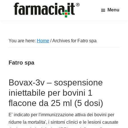
Skip
Skip
Skip
Menu
to
to
to
Farmacia.it
main
primary
footer
Il
content
sidebar
magazine
sul
You are here:
Home
/
Archives for Fatro spa
mondo
della
Fatro spa
farmacia
online
Bovax-3v – sospensione
iniettabile per bovini 1
flacone da 25 ml (5 dosi)
E' indicato per l'immunizzazione attiva dei bovini per
ridurre la mortalita', i sintomi clinici e le lesioni causate