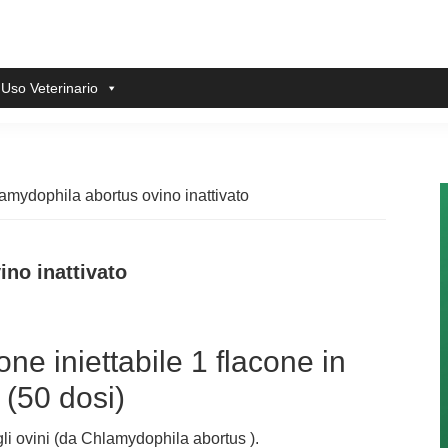
 Uso Veterinario
amydophila abortus ovino inattivato
no inattivato
ne iniettabile 1 flacone in
 (50 dosi)
gli ovini (da Chlamydophila abortus ).