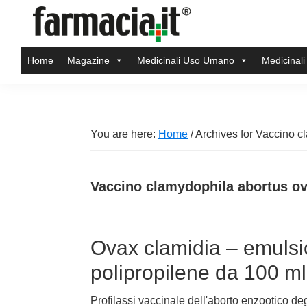
Skip
Skip
Skip
Skip
to
to
to
to
Farmacia.it
primary
main
primary
footer
Il
Home
Magazine
Medicinali Uso Umano
Medicinali
navigation
content
sidebar
magazine
sul
mondo
della
You are here:
Home
/
Archives for Vaccino cl
farmacia
online
Vaccino clamydophila abortus ovi
Ovax clamidia – emulsio
polipropilene da 100 ml
Profilassi vaccinale dell'aborto enzootico de