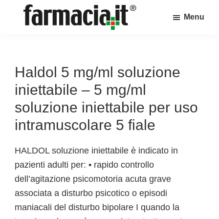
Skip
Skip
Skip
Menu
to
to
to
Farmacia.it
main
primary
footer
Il
content
sidebar
magazine
sul
Haldol 5 mg/ml soluzione
mondo
iniettabile – 5 mg/ml
della
soluzione iniettabile per uso
farmacia
intramuscolare 5 fiale
online
HALDOL soluzione iniettabile è indicato in
pazienti adulti per: • rapido controllo
dell’agitazione psicomotoria acuta grave
associata a disturbo psicotico o episodi
maniacali del disturbo bipolare I quando la