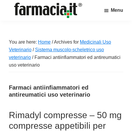
Skip
Skip
Skip
Menu
to
to
to
Farmacia.it
main
primary
footer
Il
content
sidebar
magazine
sul
You are here:
Home
/
Archives for
Medicinali Uso
mondo
Veterinario
/
Sistema muscolo-scheletrico uso
della
veterinario
/
Farmaci antiinfiammatori ed antireumatici
farmacia
uso veterinario
online
Farmaci antiinfiammatori ed
antireumatici uso veterinario
Rimadyl compresse – 50 mg
compresse appetibili per