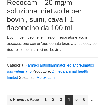
Recocam – 20 mg/ml
soluzione iniettabile per
bovini, suini, cavalli 1
flaconcino da 100 ml
Bovini: per l'uso nelle infezioni respiratorie acute in
associazione con un'appropriata terapia antibiotica per
ridurre i sintomi clinici nei bovini.
Categoria:
Farmaci antiinfiammatori ed antireumatici
uso veterinario
Produttore:
Bimeda animal health
limited
Sostanza:
Meloxicam
Interim
…
«
Go
Previous Page
Go
1
Go
2
Go
3
Go
4
Go
5
Go
6
pages