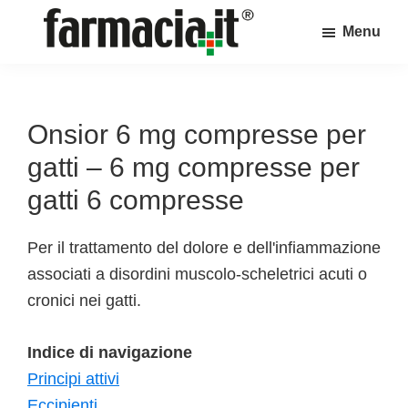
Skip
Skip
Skip
Menu
to
to
to
Farmacia.it
main
primary
footer
Il
content
sidebar
magazine
sul
Onsior 6 mg compresse per
mondo
gatti – 6 mg compresse per
della
gatti 6 compresse
farmacia
online
Per il trattamento del dolore e dell'infiammazione
associati a disordini muscolo-scheletrici acuti o
cronici nei gatti.
Indice di navigazione
Principi attivi
Eccipienti