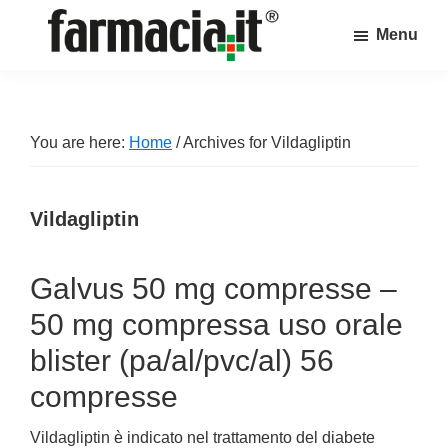
Skip
Skip
Skip
Menu
to
to
to
Farmacia.it
main
primary
footer
Il
content
sidebar
magazine
sul
You are here:
Home
/
Archives for Vildagliptin
mondo
della
Vildagliptin
farmacia
online
Galvus 50 mg compresse –
50 mg compressa uso orale
blister (pa/al/pvc/al) 56
compresse
Vildagliptin è indicato nel trattamento del diabete