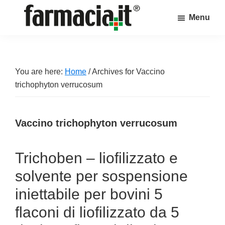
Skip
Skip
Skip
Menu
to
to
to
Farmacia.it
main
primary
footer
Il
content
sidebar
magazine
sul
You are here:
Home
/
Archives for Vaccino
mondo
trichophyton verrucosum
della
farmacia
Vaccino trichophyton verrucosum
online
Trichoben – liofilizzato e
solvente per sospensione
iniettabile per bovini 5
flaconi di liofilizzato da 5