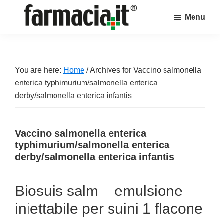
Skip
Skip
Skip
Menu
to
to
to
Farmacia.it
main
primary
footer
Il
content
sidebar
magazine
sul
You are here:
Home
/
Archives for Vaccino salmonella
mondo
enterica typhimurium/salmonella enterica
della
derby/salmonella enterica infantis
farmacia
online
Vaccino salmonella enterica
typhimurium/salmonella enterica
derby/salmonella enterica infantis
Biosuis salm – emulsione
iniettabile per suini 1 flacone