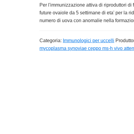
Per l'immunizzazione attiva di riproduttori di fu
future ovaiole da 5 settimane di eta' per la ri
numero di uova con anomalie nella formazi
Categoria:
Immunologici per uccelli
Produtto
mycoplasma synoviae ceppo ms-h vivo atten