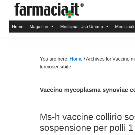
Skip
Skip
Skip
Skip
to
to
to
to
Farmacia.it
primary
main
primary
footer
Il
Home
Magazine
Medicinali Uso Umano
Medicinali
navigation
content
sidebar
magazine
sul
mondo
della
You are here:
Home
/
Archives for Vaccino 
farmacia
termosensibile
online
Vaccino mycoplasma synoviae ce
Ms-h vaccine collirio so
sospensione per polli 1