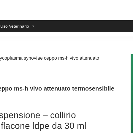
 Uso Veterinario
mycoplasma synoviae ceppo ms-h vivo attenuato
ppo ms-h vivo attenuato termosensibile
spensione – collirio
 flacone ldpe da 30 ml