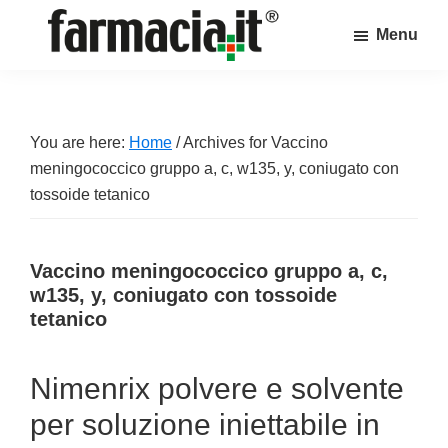
Skip
Skip
Skip
Menu
to
to
to
Farmacia.it
main
primary
footer
Il
content
sidebar
magazine
sul
You are here:
Home
/
Archives for Vaccino
mondo
meningococcico gruppo a, c, w135, y, coniugato con
della
tossoide tetanico
farmacia
online
Vaccino meningococcico gruppo a, c,
w135, y, coniugato con tossoide
tetanico
Nimenrix polvere e solvente
per soluzione iniettabile in