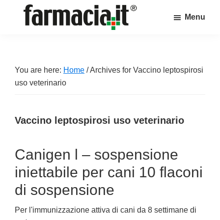
Skip
Skip
Skip
Menu
to
to
to
Farmacia.it
main
primary
footer
Il
content
sidebar
magazine
sul
You are here:
Home
/
Archives for Vaccino leptospirosi
mondo
uso veterinario
della
farmacia
Vaccino leptospirosi uso veterinario
online
Canigen l – sospensione
iniettabile per cani 10 flaconi
di sospensione
Per l'immunizzazione attiva di cani da 8 settimane di