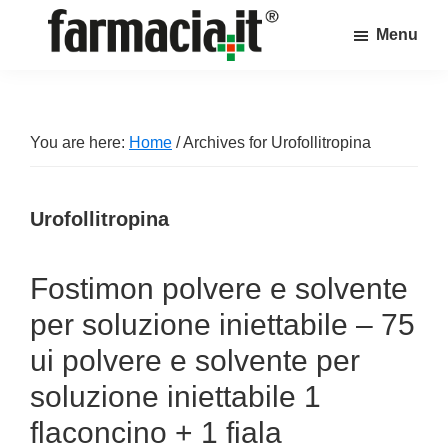
Skip
Skip
Skip
Menu
to
to
to
Farmacia.it
main
primary
footer
Il
content
sidebar
magazine
sul
You are here:
Home
/
Archives for Urofollitropina
mondo
della
Urofollitropina
farmacia
online
Fostimon polvere e solvente
per soluzione iniettabile – 75
ui polvere e solvente per
soluzione iniettabile 1
flaconcino + 1 fiala